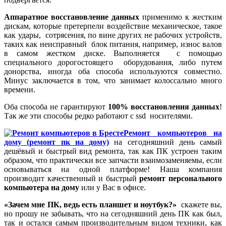
Аппаратное
восстановление данных
применимо к жестким
дискам, которые претерпели воздействие механическое, такое
как удары, сотрясения, по вине других не рабочих устройств,
таких как неисправный блок питания, например, износ валов
в самом жестком диске. Выполняется с помощью
специального дорогостоящего оборудования, либо путем
донорства, иногда оба способа используются совместно.
Минус заключается в том, что занимает колоссально много
времени.
Оба способа не гарантируют
100% восстановления данных
!
Так же эти способы редко работают с ssd носителями.
Ремонт компьютеров на
дому (ремонт пк на дому)
на сегодняшний день самый
дешёвый и быстрый вид ремонта, так как ПК устроен таким
образом, что практически все запчасти взаимозаменяемы, если
основываться на одной платформе! Наша компания
производит качественный и быстрый
ремонт персонального
компьютера на дому
или у Вас в офисе.
«Зачем мне ПК, ведь есть планшет и ноутбук?»
скажете вы,
но прошу не забывать, что на сегодняшний день ПК как был,
так и остался самым производительным видом техники, как