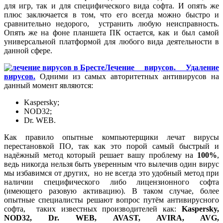
для игр, так и для специфического вида софта. И опять же
плюс заключается в том, что его всегда можно быстро и
сравнительно недорого, устранить любую неисправность.
Опять же на фоне планшета ПК остается, как и был самой
универсальной платформой для любого вида деятельности в
данной сфере.
Лечение вирусов. Удаление
вирусов.
Одними из самых авторитетных антивирусов на
данный момент являются:
Kaspersky;
NOD32;
Dr. WEB.
Как правило опытные компьютерщики лечат вирусы
перестановкой ПО, так как это порой самый быстрый и
надёжный метод который решает вашу проблему на
100%
,
ведь никогда нельзя быть уверенным что вылечив один вирус
мы избавимся от других, но не всегда это удобный метод при
наличии специфического либо лицензионного софта
(имеющего разовую активацию). В таком случае, более
опытные специалисты решают вопрос путём антивирусного
софта, таких известных производителей как:
Kaspersky,
NOD32, Dr. WEB, AVAST, AVIRA, AVG,